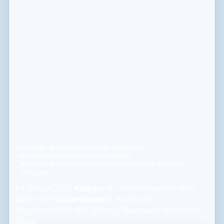
Startseite
Wissenswertes oder auch nicht
Komische Begebenheiten des Lebens
Die verrücktesten Ideen für besseren Schlaf: Garantiert
erfolglos
14. Januar 2024
Kategorie:
Wissenswertes oder
auch nicht
Unterthemen:
Komische
Begebenheiten des Lebens
,
Müdigkeit
,
Ratschlag
,
Tipps