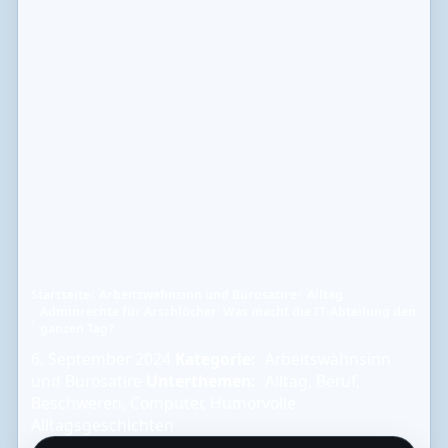
Startseite
Arbeitswahnsinn und Bürosatire
Alltag
Adminrechte für Arschlöcher: Was macht die IT-Abteilung den
ganzen Tag?
6. September 2024
Kategorie:
Arbeitswahnsinn
und Bürosatire
Unterthemen:
Alltag
,
Beruf
,
Beschweren
,
Computer
,
Humorvolle
Alltagsgeschichten