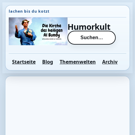
Direkt
zum
Inhalt
Humorkult
wechseln
Suchen…
Startseite
Blog
Themenwelten
Archiv