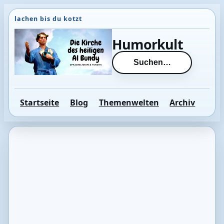
Direkt
zum
Inhalt
Humorkult
wechseln
Suchen…
Startseite
Blog
Themenwelten
Archiv