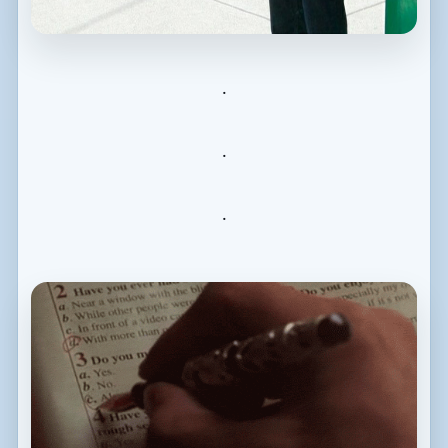
.
.
.