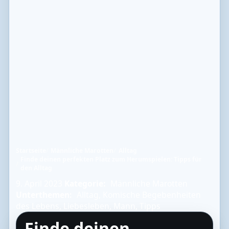
Startseite
Männliche Marotten
Alltag
Finde deinen perfekten Platz zum Herumspielen: Tipps für
den Alltag
9. April 2023
Kategorie:
Männliche Marotten
Unterthemen:
Alltag
,
Komische Begebenheiten
des Lebens
,
Liebesleben
,
Mann
,
Tipps
Finde deinen