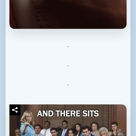
.
.
.