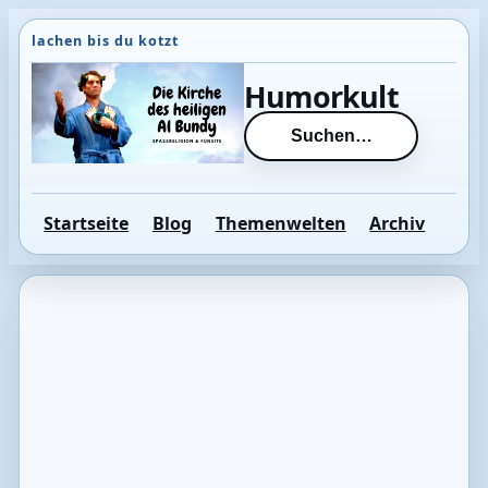
Direkt
zum
Inhalt
Humorkult
wechseln
Suchen…
Startseite
Blog
Themenwelten
Archiv