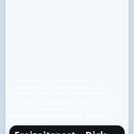
Startseite
Muskelkraft, Fitness mit Humor
Freizeit
Freizeitsport – Dick, Ehrgeizig…sucht Waschbrettbauch
26. Februar 2022
Kategorie:
Muskelkraft, Fitness
mit Humor
Unterthemen:
Freizeit
,
Gesundheit
,
Hobby
,
Komische Begebenheiten des Lebens
,
Muskeln
,
Sport