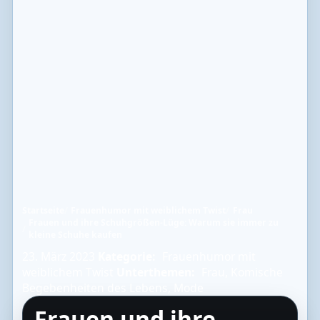
Startseite
Frauenhumor mit weiblichem Twist
Frau
Frauen und ihre Schuhgrößen-Lüge: Warum sie immer zu
kleine Schuhe kaufen
23. März 2023
Kategorie:
Frauenhumor mit
weiblichem Twist
Unterthemen:
Frau
,
Komische
Begebenheiten des Lebens
,
Mode
Frauen und ihre