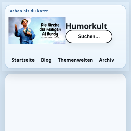
Direkt
zum
Inhalt
Humorkult
wechseln
Suchen…
Startseite
Blog
Themenwelten
Archiv