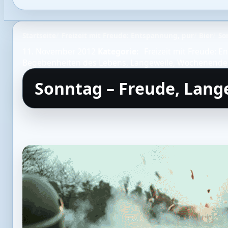
Startseite
Freizeit mit Freude: Entspannung, pur
Bier
So
11. November 2012
Kategorie:
Freizeit mit Freude: 
Begebenheiten des Lebens
,
Langeweile
,
Wochenende
Sonntag – Freude, Lang