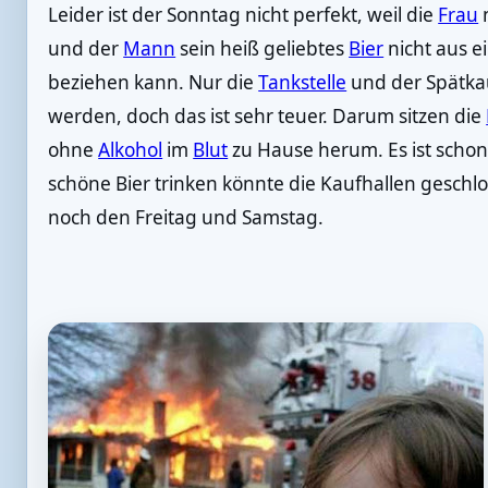
Leider ist der Sonntag nicht perfekt, weil die
Frau
n
und der
Mann
sein heiß geliebtes
Bier
nicht aus e
beziehen kann. Nur die
Tankstelle
und der Spätkau
werden, doch das ist sehr teuer. Darum sitzen die
ohne
Alkohol
im
Blut
zu Hause herum. Es ist scho
schöne Bier trinken könnte die Kaufhallen geschl
noch den Freitag und Samstag.