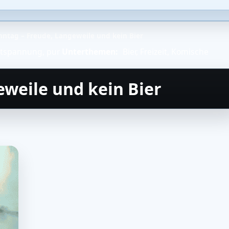
nntag – Freude, Langeweile und kein Bier
Entspannung, pur
Unterthemen:
Bier
,
Freizeit
,
Komische
eweile und kein Bier