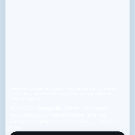
Startseite
Freizeit mit Freude: Entspannung, pur
Internet
Lebe, um zu posten: Wie Instagram uns zu glücklichen
Idioten trainiert
29. Juli 2024
Kategorie:
Freizeit mit Freude:
Entspannung, pur
Unterthemen:
Internet
,
Komische Begebenheiten des Lebens
,
Lustige
Bilder