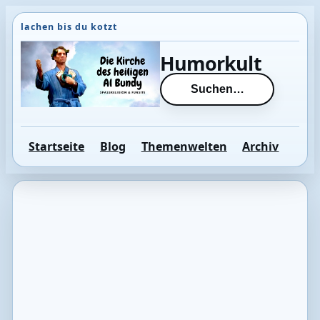
Direkt
zum
Inhalt
Humorkult
wechseln
Suchen…
Startseite
Blog
Themenwelten
Archiv