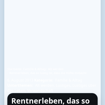
Startseite
Familie & Alltag
Alt werden
Rentnerleben, das so lustig ist, dass die Hüfte mitlacht
6. August 2013
Kategorie:
Familie & Alltag
Unterthemen:
Alt werden
,
Lustiges
,
Lustiges über
das Leben
,
Verwandschaft
Rentnerleben, das so