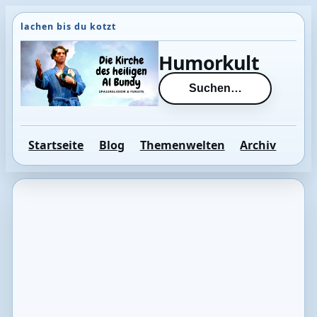
Direkt
zum
Inhalt
Humorkult
wechseln
Suchen…
Startseite
Blog
Themenwelten
Archiv