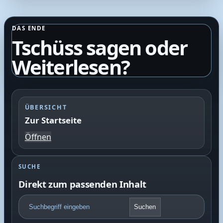
DAS ENDE
Tschüss sagen oder
Weiterlesen?
ÜBERSICHT
Zur Startseite
Öffnen
SUCHE
Direkt zum passenden Inhalt
F
Suchen
o
o