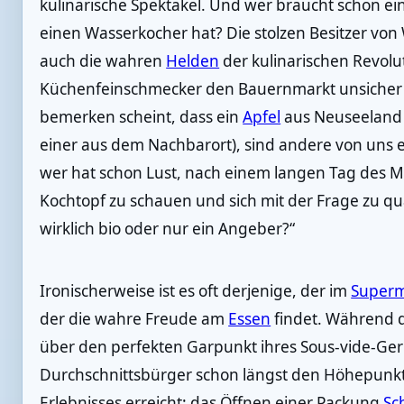
kulinarische Spektakel. Und wer braucht schon e
einen Wasserkocher hat? Die stolzen Besitzer von 
auch die wahren
Helden
der kulinarischen Revolu
Küchenfeinschmecker den Bauernmarkt unsicher 
bemerken scheint, dass ein
Apfel
aus Neuseeland 
einer aus dem Nachbarort), sind andere von uns e
wer hat schon Lust, nach einem langen Tag des 
Kochtopf zu schauen und sich mit der Frage zu quäl
wirklich bio oder nur ein Angeber?“
Ironischerweise ist es oft derjenige, der im
Superm
der die wahre Freude am
Essen
findet. Während 
über den perfekten Garpunkt ihres Sous-vide-Geri
Durchschnittsbürger schon längst den Höhepunkt 
Erlebnisses erreicht: das Öffnen einer Packung
Sc