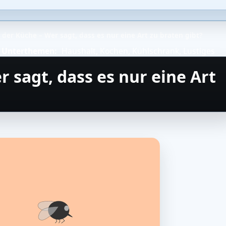
 der Küche – Wer sagt, dass es nur eine Art zu braten gibt?
Unterthemen:
Haushalt
,
Kochen
,
Kühlschrank
,
Lustiges
r sagt, dass es nur eine Art