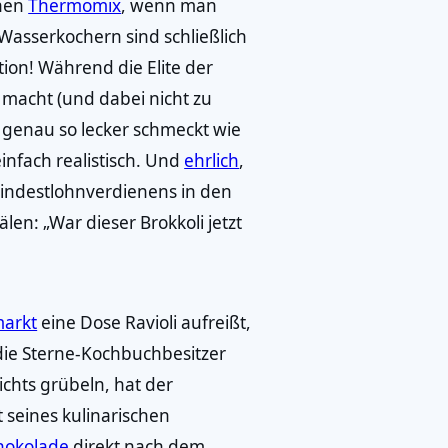
inen
Thermomix
, wenn man
Wasserkochern sind schließlich
tion! Während die Elite der
macht (und dabei nicht zu
genau so lecker schmeckt wie
infach realistisch. Und
ehrlich
,
Mindestlohnverdienens in den
en: „War dieser Brokkoli jetzt
arkt
eine Dose Ravioli aufreißt,
die Sterne-Kochbuchbesitzer
chts grübeln, hat der
seines kulinarischen
hokolade
direkt nach dem