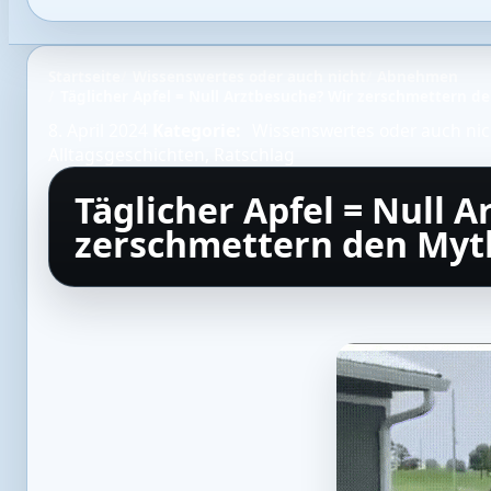
Startseite
Wissenswertes oder auch nicht
Abnehmen
Täglicher Apfel = Null Arztbesuche? Wir zerschmettern de
8. April 2024
Kategorie:
Wissenswertes oder auch nic
Alltagsgeschichten
,
Ratschlag
Täglicher Apfel = Null 
zerschmettern den Myth