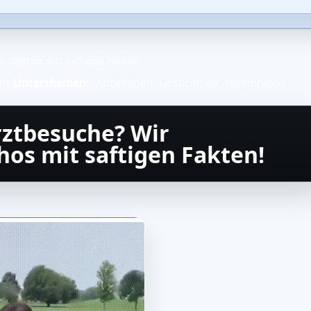
n Mythos mit saftigen Fakten!
ht
Unterthemen:
Abnehmen
,
Gesundheit
,
Humorvolle
Arztbesuche? Wir
os mit saftigen Fakten!