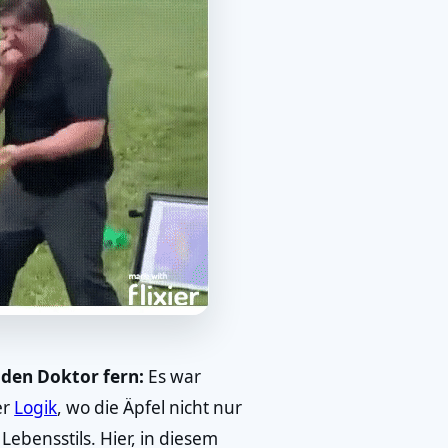
 den Doktor fern:
Es war
er
Logik
, wo die Äpfel nicht nur
bensstils. Hier, in diesem