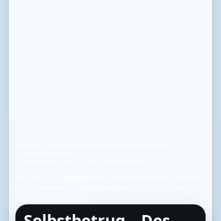
Startseite
De-Motivation mit einem Augenzwinkern
Glück und Unglück
Selbstbetrug – Des eignen Glückes Macher
23. Juni 2021
Kategorie:
De-Motivation mit einem
Augenzwinkern
Unterthemen:
Glück und Unglück
,
Lustiges
,
Motivation
Selbstbetrug – Des