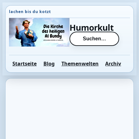
Direkt
zum
Inhalt
Humorkult
wechseln
Suchen…
Startseite
Blog
Themenwelten
Archiv