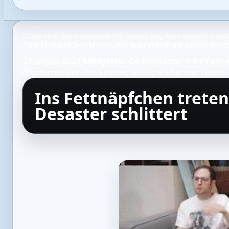
Startseite
De-Motivation mit einem Augenzwinkern
Glüc
Ins Fettnäpfchen treten: Wie man stilvoll ins soziale Desas
24. Januar 2024
Kategorie:
De-Motivation mit einem
Begebenheiten des Lebens
,
Lustiges über das Leben
,
Ins Fettnäpfchen treten:
Desaster schlittert