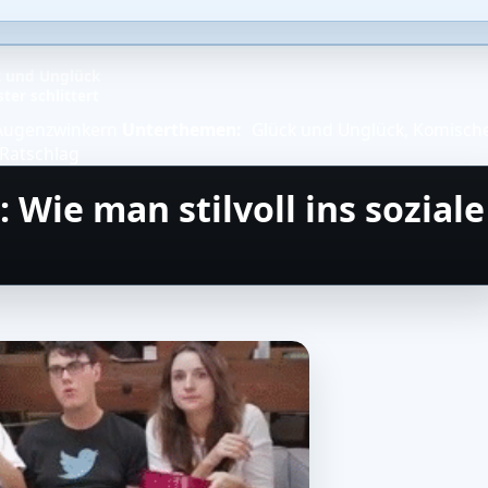
k und Unglück
ter schlittert
 Augenzwinkern
Unterthemen:
Glück und Unglück
,
Komisch
Ratschlag
 Wie man stilvoll ins soziale