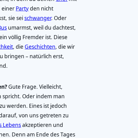
 einer
Party
den nicht
st, sie sei
schwanger
. Oder
Bus
umarmst, weil du dachtest,
in völlig Fremder ist. Diese
chkeit
, die
Geschichten
, die wir
u bringen – natürlich erst,
nd.
en?
Gute Frage. Vielleicht,
 spricht. Oder indem man
t zu werden. Eines ist jedoch
darauf, von uns getreten zu
s Lebens
akzeptieren und
chen. Denn am Ende des Tages