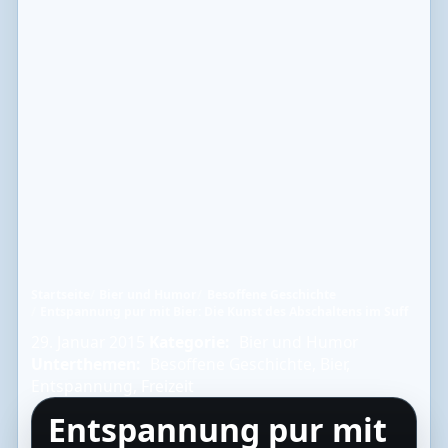
Startseite
Bier und Humor
Besoffene Geschichte
Entspannung pur mit Bier: Die Kunst des Abschaltens im Suff
29. Januar 2015
Kategorie:
Bier und Humor
Unterthemen:
Besoffene Geschichte
,
Bier
,
Entspannung
,
Freizeit
Entspannung pur mit