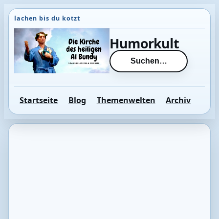
Direkt
zum
Inhalt
Humorkult
wechseln
Suchen…
Startseite
Blog
Themenwelten
Archiv