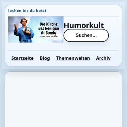
Direkt
zum
Inhalt
Humorkult
wechseln
Suchen…
Startseite
Blog
Themenwelten
Archiv