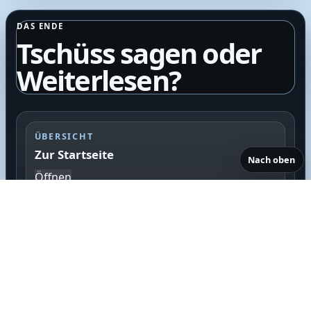
DAS ENDE
Tschüss sagen oder
Weiterlesen?
ÜBERSICHT
Zur Startseite
Nach oben
Öffnen
SUCHE
Direkt zum passenden Inhalt
F
Suchen
o
o
Suche öffnen
Zur Suchsektion
t