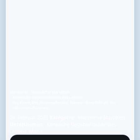
Startseite
Männliche Marotten
Komische Begebenheiten des Lebens
Die Kunst Des Riesenschnitzel Essens – Eine Ode An Die
Männermahlzeiten
24. Februar 2023
Kategorie:
Männliche Marotten
Unterthemen:
Komische Begebenheiten des
Lebens
,
Mann