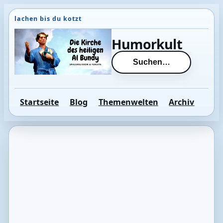
Direkt
zum
Inhalt
Humorkult
wechseln
Suchen…
Startseite
Blog
Themenwelten
Archiv