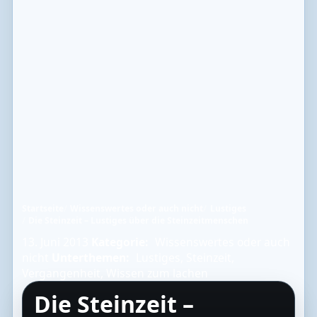
Startseite
Wissenswertes oder auch nicht
Lustiges
Die Steinzeit – Lustiges über die Steinzeitmenschen
13. Juni 2013
Kategorie:
Wissenswertes oder auch
nicht
Unterthemen:
Lustiges
,
Steinzeit
,
Vergangenheit
,
Wissen zum lachen
Die Steinzeit –