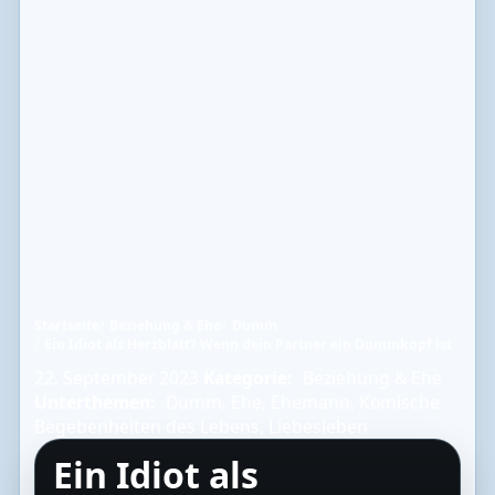
Startseite
Beziehung & Ehe
Dumm
Ein Idiot als Herzblatt? Wenn dein Partner ein Dummkopf ist
22. September 2023
Kategorie:
Beziehung & Ehe
Unterthemen:
Dumm
,
Ehe
,
Ehemann
,
Komische
Begebenheiten des Lebens
,
Liebesleben
Ein Idiot als