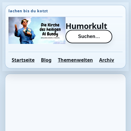
Direkt
zum
Inhalt
Humorkult
wechseln
Suchen…
Startseite
Blog
Themenwelten
Archiv