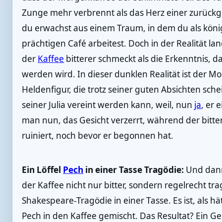
Zunge mehr verbrennt als das Herz einer zurüc
du erwachst aus einem Traum, in dem du als könig
prächtigen Café arbeitest. Doch in der Realität la
der
Kaffee
bitterer schmeckt als die Erkenntnis, d
werden wird. In dieser dunklen Realität ist der M
Heldenfigur, die trotz seiner guten Absichten schei
seiner Julia vereint werden kann, weil, nun
ja
, er 
man nun, das Gesicht verzerrt, während der bit
ruiniert, noch bevor er begonnen hat.
Ein Löffel
Pech
in einer Tasse Tragödie:
Und dann
der Kaffee nicht nur bitter, sondern regelrecht tr
Shakespeare-Tragödie in einer Tasse. Es ist, als h
Pech in den Kaffee gemischt. Das Resultat? Ein Geb