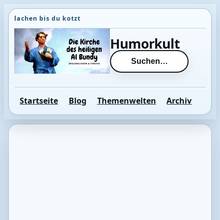
Direkt
zum
Inhalt
Humorkult
wechseln
Suchen…
Startseite
Blog
Themenwelten
Archiv