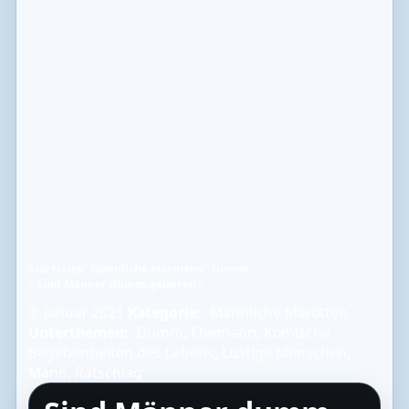
Startseite
Männliche Marotten
Dumm
Sind Männer dumm geboren?
3. Januar 2021
Kategorie:
Männliche Marotten
Unterthemen:
Dumm
,
Ehemann
,
Komische
Begebenheiten des Lebens
,
Lustige Menschen
,
Mann
,
Ratschlag