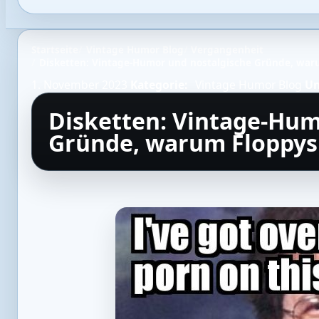
Startseite
Vintage Humor Blog
Vergangenheit
Disketten: Vintage-Humor und nostalgische Gründe, waru
1. November 2023
Kategorie:
Vintage Humor Blog
Un
Disketten: Vintage-Hum
Gründe, warum Floppys 