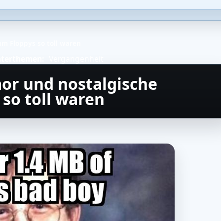
m Floppys so toll waren
terthemen:
Vergangenheit
or und nostalgische
so toll waren