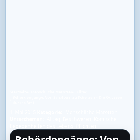
Startseite
Menschliche Marotten
Alltag
Behördengänge: Von Schaltern zu Scherzen – Die Odyssee
durchs Amt
1. Mai 2015
Kategorie:
Menschliche Marotten
Unterthemen:
Alltag
,
Beschweren
,
Komische
Begebenheiten des Lebens
,
Pflichten
Behördengänge: Von