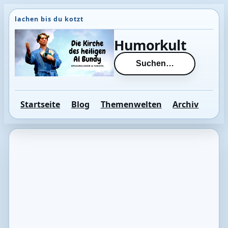
Direkt
zum
Inhalt
Humorkult
wechseln
Suchen…
Startseite
Blog
Themenwelten
Archiv