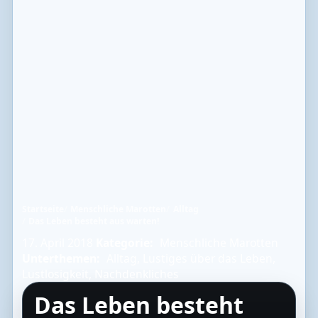
Startseite
Menschliche Marotten
Alltag
Das Leben besteht aus warten!
17. April 2018
Kategorie:
Menschliche Marotten
Unterthemen:
Alltag
,
Lustiges über das Leben
,
Lustlosigkeit
,
Nachdenkliches
Das Leben besteht