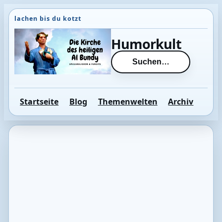
Direkt
zum
Inhalt
Humorkult
wechseln
Suchen…
Startseite
Blog
Themenwelten
Archiv